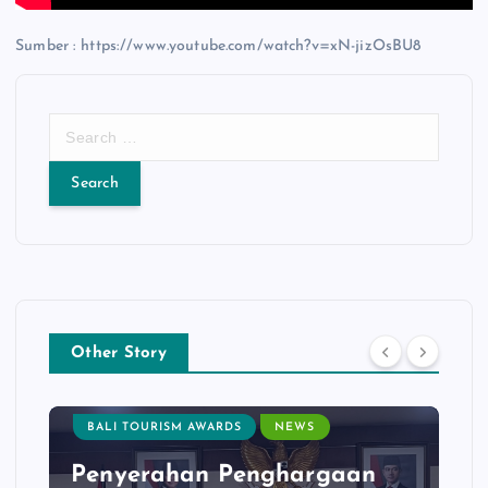
Sumber : https://www.youtube.com/watch?v=xN-jizOsBU8
S
e
a
r
c
h
f
o
r
:
Other Story
BALI TOURISM AWARDS
NEWS
Penyerahan Penghargaan