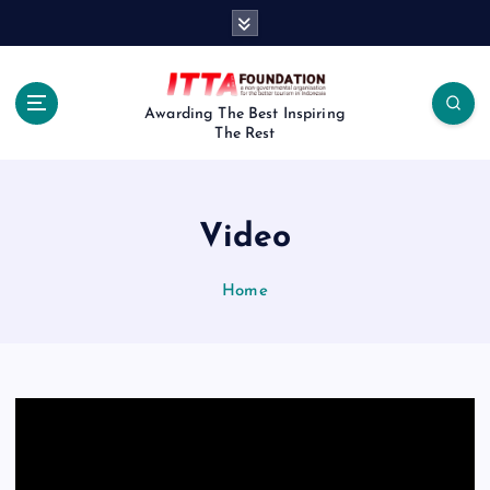
S
k
i
p
t
Awarding The Best Inspiring
The Rest
o
c
o
n
Video
t
e
n
Home
t