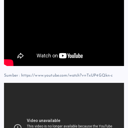
Sumber : https://www.youtube.com/watch?v=TxUP4GQkn-c