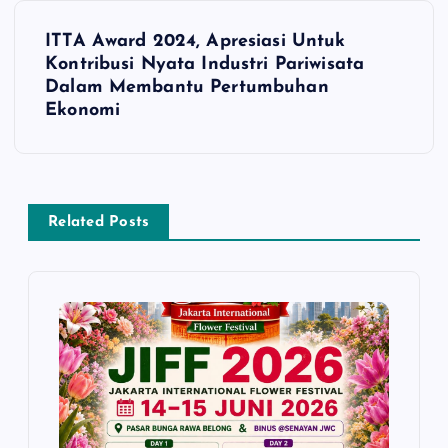
t
ITTA Award 2024, Apresiasi Untuk
Kontribusi Nyata Industri Pariwisata
n
Dalam Membantu Pertumbuhan
Ekonomi
a
v
i
Related Posts
g
a
t
i