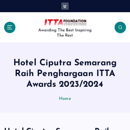
S
k
i
p
t
Awarding The Best Inspiring
The Rest
o
c
o
n
Hotel Ciputra Semarang
t
e
Raih Penghargaan ITTA
n
Awards 2023/2024
t
Home