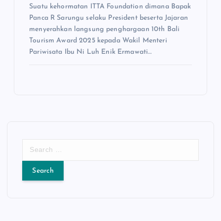
Suatu kehormatan ITTA Foundation dimana Bapak
Panca R Sarungu selaku President beserta Jajaran
menyerahkan langsung penghargaan 10th Bali
Tourism Award 2025 kepada Wakil Menteri
Pariwisata Ibu Ni Luh Enik Ermawati…
S
e
a
r
c
h
f