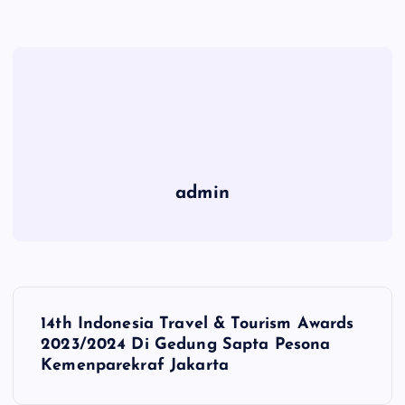
admin
P
14th Indonesia Travel & Tourism Awards
o
2023/2024 Di Gedung Sapta Pesona
Kemenparekraf Jakarta
s