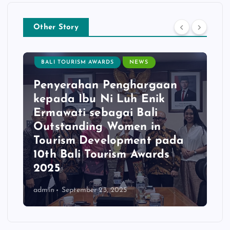
o
r
:
Other Story
BALI TOURISM AWARDS
NEWS
Penyerahan Penghargaan
kepada Ibu Ni Luh Enik
Ermawati sebagai Bali
Outstanding Women in
Tourism Development pada
10th Bali Tourism Awards
2025
admin
September 23, 2025