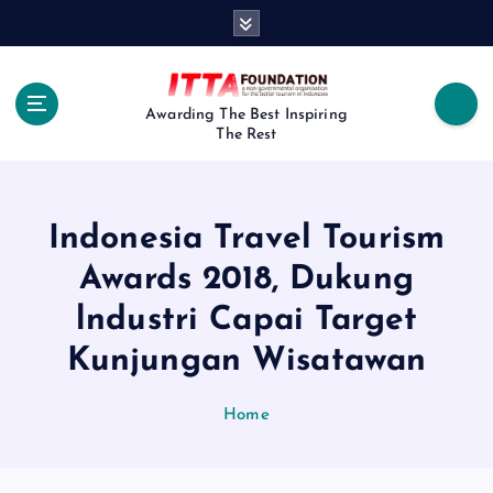
S
k
i
p
t
Awarding The Best Inspiring
The Rest
o
c
o
n
Indonesia Travel Tourism
t
e
Awards 2018, Dukung
n
lndustri Capai Target
t
Kunjungan Wisatawan
Home