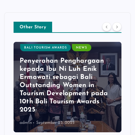
f
o
r
:
Other Story
BALI TOURISM AWARDS
NEWS
Penyerahan Penghargaan
kepada Ibu Ni Luh Enik
Ermawati sebagai Bali
Outstanding Women in
Tourism Development pada
10th Bali Tourism Awards
2025
admin
September 23, 2025