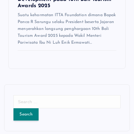
Awards 2025
Suatu kehormatan ITTA Foundation dimana Bapak
Panca R Sarungu selaku President beserta Jajaran
menyerahkan langsung penghargaan 10th Bali
Tourism Award 2025 kepada Wakil Menteri
Pariwisata Ibu Ni Luh Enik Ermawati…
S
e
a
r
c
h