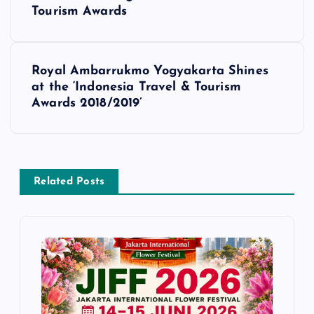
o
Tourism Awards
s
Royal Ambarrukmo Yogyakarta Shines
t
at the ‘Indonesia Travel & Tourism
Awards 2018/2019’
n
a
v
Related Posts
i
g
a