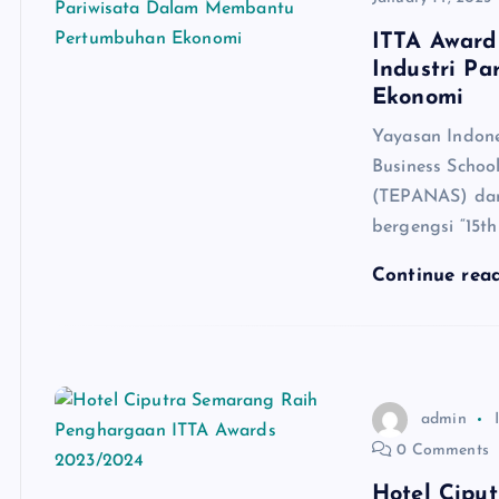
ITTA Award
Industri P
Ekonomi
Yayasan Indone
Business Schoo
(TEPANAS) dan
bergengsi “15t
Continue rea
admin
0 Comments
Hotel Cipu