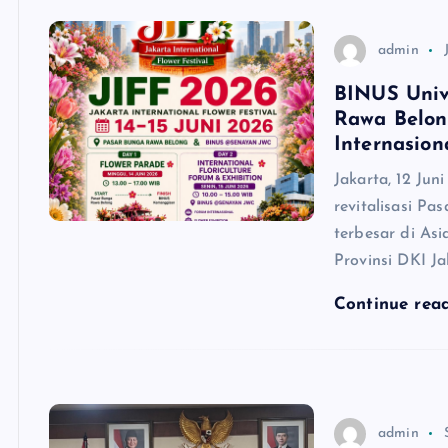
admin
BINUS Univ
Rawa Belong
Internasion
Jakarta, 12 Ju
revitalisasi Pa
terbesar di As
Provinsi DKI Ja
Continue rea
admin