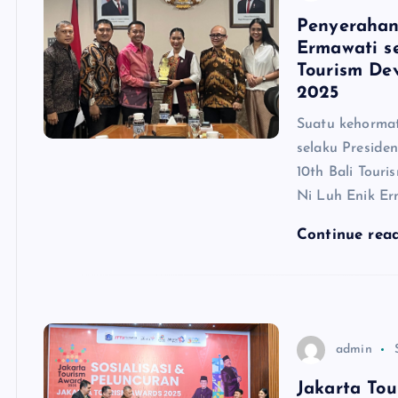
Penyerahan
Ermawati s
Tourism De
2025
Suatu kehorma
selaku Preside
10th Bali Tour
Ni Luh Enik Er
Continue rea
admin
Jakarta To