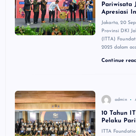
Pariwisata 
Apresiasi 
Jakarta, 20 Se
Provinsi DKI J
(ITTA) Foundat
2025 dalam acar
Continue rea
admin
10 Tahun I
Pelaku Pari
ITTA Foundati