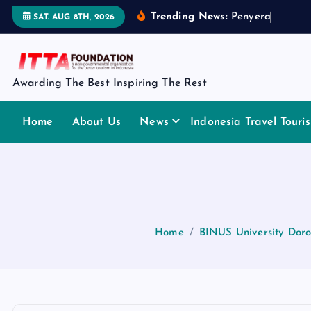
S
Trending News:
P
e
n
y
e
r
a
h
a
n
P
e
n
SAT. AUG 8TH, 2026
k
i
p
t
Awarding The Best Inspiring The Rest
o
c
Home
About Us
News
Indonesia Travel Tour
o
n
t
e
n
t
Home
BINUS University Doro