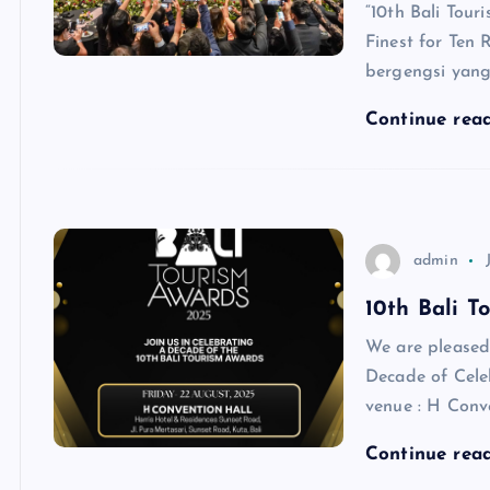
“10th Bali Tour
Finest for Ten
bergengsi yang
Continue rea
admin
10th Bali T
We are pleased
Decade of Celeb
venue : H Conv
Continue rea