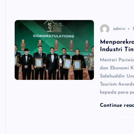
admin
Menparekra
Industri T
Menteri Pariwi
dan Ekonomi K
Salahuddin Uno
Tourism Award
kepada para pe
Continue rea