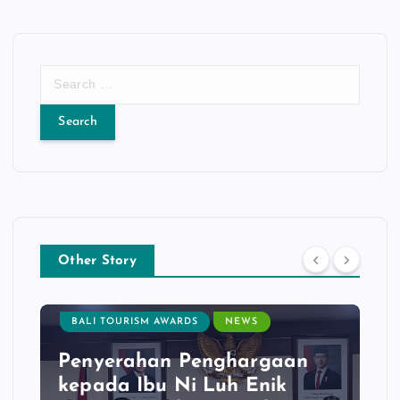
S
e
a
r
c
h
f
o
r
:
Other Story
BALI TOURISM AWARDS
NEWS
Penyerahan Penghargaan
kepada Ibu Ni Luh Enik