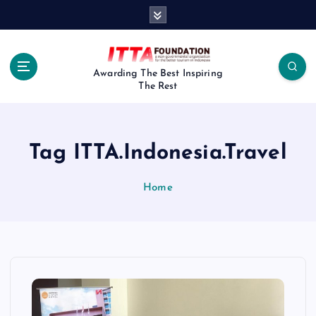
S
k
i
p
t
Awarding The Best Inspiring
The Rest
o
c
o
n
Tag ITTA.Indonesia.Travel
t
e
n
Home
t