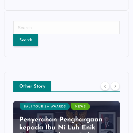
S
e
a
r
c
h
f
o
r
:
Other Story
BALI TOURISM AWARDS
NEWS
Penyerahan Penghargaan
kepada Ibu Ni Luh Enik