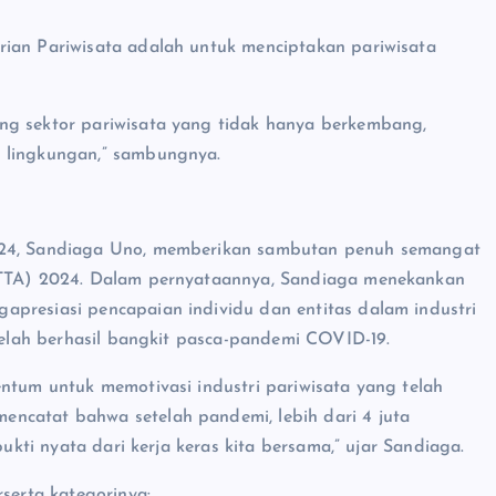
rian Pariwisata adalah untuk menciptakan pariwisata
ng sektor pariwisata yang tidak hanya berkembang,
n lingkungan,” sambungnya.
2024, Sandiaga Uno, memberikan sambutan penuh semangat
(ITTA) 2024. Dalam pernyataannya, Sandiaga menekankan
apresiasi pencapaian individu dan entitas dalam industri
 telah berhasil bangkit pasca-pandemi COVID-19.
entum untuk memotivasi industri pariwisata yang telah
ncatat bahwa setelah pandemi, lebih dari 4 juta
bukti nyata dari kerja keras kita bersama,” ujar Sandiaga.
erta kategorinya: