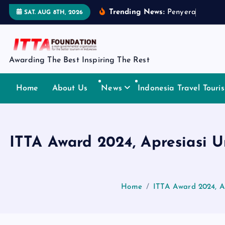
S
Trending News:
P
e
n
y
e
r
a
h
a
n
P
e
SAT. AUG 8TH, 2026
k
i
p
t
Awarding The Best Inspiring The Rest
o
c
Home
About Us
News
Indonesia Travel Tour
o
n
t
ITTA Award 2024, Apresiasi 
e
n
t
Home
ITTA Award 2024, A