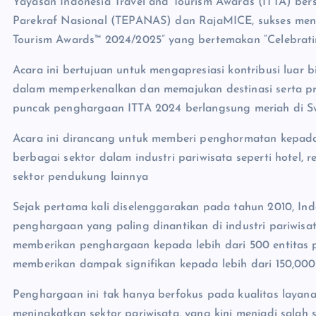
Yayasan Indonesia Travel and Tourism Awards (ITTA) ber
Parekraf Nasional (TEPANAS) dan RajaMICE, sukses meny
Tourism Awards™ 2024/2025” yang bertemakan “Celebratin
Acara ini bertujuan untuk mengapresiasi kontribusi luar b
dalam memperkenalkan dan memajukan destinasi serta pro
puncak penghargaan ITTA 2024 berlangsung meriah di Swi
Acara ini dirancang untuk memberi penghormatan kepada 
berbagai sektor dalam industri pariwisata seperti hotel, r
sektor pendukung lainnya
Sejak pertama kali diselenggarakan pada tahun 2010, Ind
penghargaan yang paling dinantikan di industri pariwisat
memberikan penghargaan kepada lebih dari 500 entitas pa
memberikan dampak signifikan kepada lebih dari 150,000 p
Penghargaan ini tak hanya berfokus pada kualitas layana
meningkatkan sektor pariwisata, yang kini menjadi salah