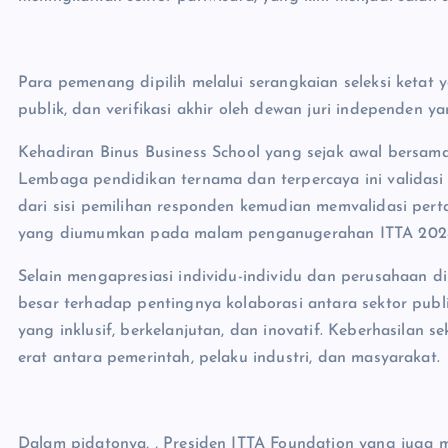
Para pemenang dipilih melalui serangkaian seleksi ketat y
publik, dan verifikasi akhir oleh dewan juri independen ya
Kehadiran Binus Business School yang sejak awal bersam
Lembaga pendidikan ternama dan terpercaya ini validasi
dari sisi pemilihan responden kemudian memvalidasi pe
yang diumumkan pada malam penganugerahan ITTA 202
Selain mengapresiasi individu-individu dan perusahaan di
besar terhadap pentingnya kolaborasi antara sektor pub
yang inklusif, berkelanjutan, dan inovatif. Keberhasilan s
erat antara pemerintah, pelaku industri, dan masyarakat.
Dalam pidatonya, , Presiden ITTA Foundation yang juga 