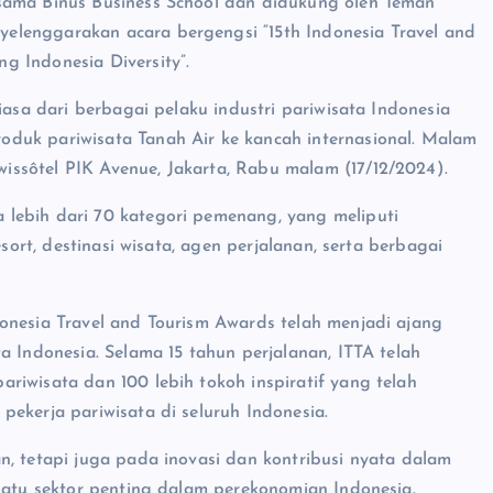
sama Binus Business School dan didukung oleh Teman
elenggarakan acara bergengsi “15th Indonesia Travel and
g Indonesia Diversity”.
iasa dari berbagai pelaku industri pariwisata Indonesia
duk pariwisata Tanah Air ke kancah internasional. Malam
ssôtel PIK Avenue, Jakarta, Rabu malam (17/12/2024).
lebih dari 70 kategori pemenang, yang meliputi
esort, destinasi wisata, agen perjalanan, serta berbagai
onesia Travel and Tourism Awards telah menjadi ajang
a Indonesia. Selama 15 tahun perjalanan, ITTA telah
riwisata dan 100 lebih tokoh inspiratif yang telah
ekerja pariwisata di seluruh Indonesia.
n, tetapi juga pada inovasi dan kontribusi nyata dalam
 satu sektor penting dalam perekonomian Indonesia.