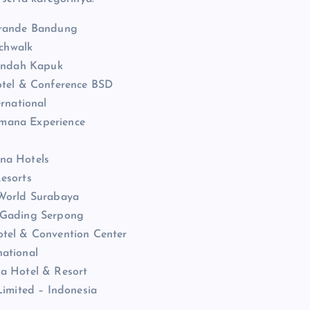
 Grande Bandung
achwalk
 Indah Kapuk
otel & Conference BSD
rnational
amana Experience
na Hotels
esorts
 World Surabaya
l Gading Serpong
otel & Convention Center
national
na Hotel & Resort
Limited – Indonesia