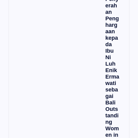
erah
an
Peng
harg
aan
kepa
da
Ibu
Ni
Luh
Enik
Erma
wati
seba
gai
Bali
Outs
tandi
ng
Wom
en in