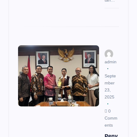
tan…
admin
Septe
mber
23,
2025
0
Comm
ents
Peny