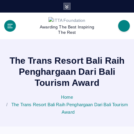
S
k
i
p
Awarding The Best Inspiring
t
The Rest
o
c
o
The Trans Resort Bali Raih
n
t
Penghargaan Dari Bali
e
n
Tourism Award
t
Home
The Trans Resort Bali Raih Penghargaan Dari Bali Tourism
Award