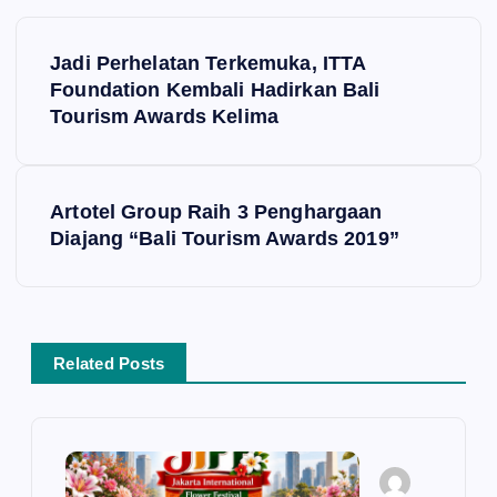
P
Jadi Perhelatan Terkemuka, ITTA
o
Foundation Kembali Hadirkan Bali
Tourism Awards Kelima
s
t
Artotel Group Raih 3 Penghargaan
Diajang “Bali Tourism Awards 2019”
n
a
v
Related Posts
i
g