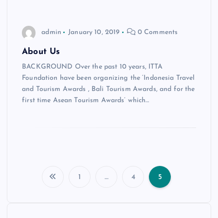
admin
January 10, 2019
0 Comments
About Us
BACKGROUND Over the past 10 years, ITTA
Foundation have been organizing the ‘Indonesia Travel
and Tourism Awards , Bali Tourism Awards, and for the
first time Asean Tourism Awards’ which…
1
…
4
5
P
o