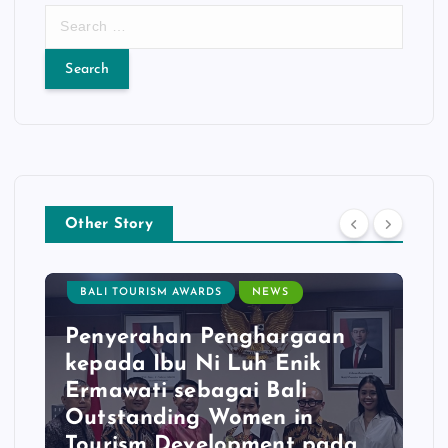
S
s
e
a
t
r
c
s
h
f
p
o
r
a
:
Other Story
g
BALI TOURISM AWARDS
NEWS
i
Penyerahan Penghargaan
kepada Ibu Ni Luh Enik
n
Ermawati sebagai Bali
Outstanding Women in
a
Tourism Development pada