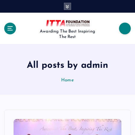
S
k
i
p
t
Awarding The Best Inspiring
The Rest
o
c
o
n
All posts by admin
t
e
n
Home
t