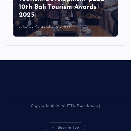
t
10th Bali Tourism Awards
2025
i
admin
September 23, 2025
o
n
Copyright © 2026 ITTA Foundation |
Back to Top